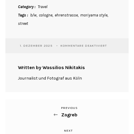
Category
Travel
Tags
b/w
cologne
ehrenstrasse
moriyama style
street
FÜR
1. DEZEMBER 2025
KOMMENTARE DEAKTIVIERT
DAISIES
Written by Wassilios Nikitakis
Journalist und Fotograf aus Köln
PREVIOUS
Previous
Beitragsnavigation
Zagreb
Post
NEXT
Next