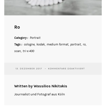
Ro
Category
Portrait
Tags
cologne
kodak
medium format
portrait
ro
scan
tri-x 400
FÜR
13. DEZEMBER 2017
KOMMENTARE DEAKTIVIERT
RO
Written by Wassilios Nikitakis
Journalist und Fotograf aus Köln