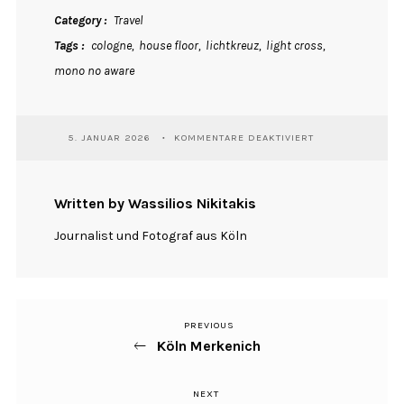
Category
Travel
Tags
cologne
house floor
lichtkreuz
light cross
mono no aware
FÜR
5. JANUAR 2026
KOMMENTARE DEAKTIVIERT
LICHTKREUZ
Written by Wassilios Nikitakis
Journalist und Fotograf aus Köln
PREVIOUS
Previous
Beitragsnavigation
Köln Merkenich
Post
NEXT
Next