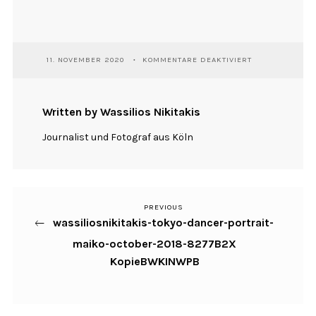
FÜR
11. NOVEMBER 2020
KOMMENTARE DEAKTIVIERT
WASSILIOSNIKI
TOKYO-
DANCER-
PORTRAIT-
Written by Wassilios Nikitakis
MAIKO-
OCTOBER-
Journalist und Fotograf aus Köln
2018-
8277B2X
KOPIEBWKINWP
PREVIOUS
Previous
Beitragsnavigation
wassiliosnikitakis-tokyo-dancer-portrait-
Post
maiko-october-2018-8277B2X
KopieBWKINWPB