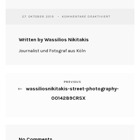
FÜR
27. OKTOBER 2019
KOMMENTARE DEAKTIVIERT
WASSILIOSNIKIT
STREET-
PHOTOGRAPHY-
0014289CRSX
Written by Wassilios Nikitakis
Journalist und Fotograf aus Köln
PREVIOUS
Previous
Beitragsnavigation
wassiliosnikitakis-street-photography-
Post
0014289CRSX
No Comments