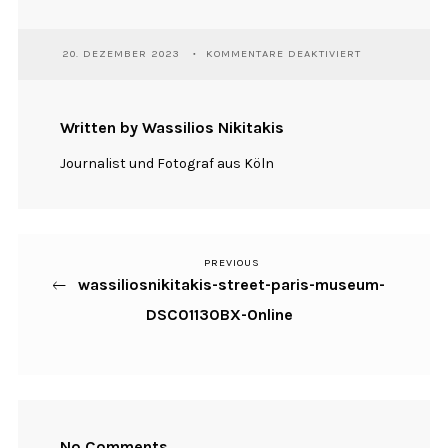
FÜR
20. DEZEMBER 2023
KOMMENTARE DEAKTIVIERT
WASSILIOSNIKI
STREET-
PARIS-
MUSEUM-
Written by Wassilios Nikitakis
DSC01130BX-
ONLINE
Journalist und Fotograf aus Köln
PREVIOUS
Previous
Beitragsnavigation
wassiliosnikitakis-street-paris-museum-
Post
DSC01130BX-Online
No Comments