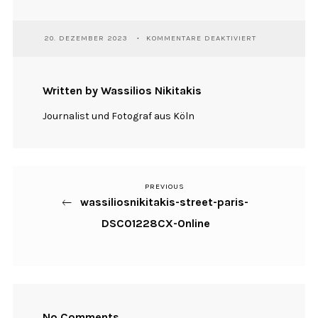
FÜR
20. DEZEMBER 2023
KOMMENTARE DEAKTIVIERT
WASSILIOSNIKI
STREET-
PARIS-
DSC01228CX-
Written by Wassilios Nikitakis
ONLINE
Journalist und Fotograf aus Köln
PREVIOUS
Previous
Beitragsnavigation
wassiliosnikitakis-street-paris-
Post
DSC01228CX-Online
No Comments