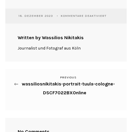
FÜR
18. DEZEMBER 2023
KOMMENTARE DEAKTIVIERT
WASSILIOSNIKI
PORTRAIT-
TUULA-
COLOGNE-
Written by Wassilios Nikitakis
DSCF7022BXON
Journalist und Fotograf aus Köln
PREVIOUS
Previous
Beitragsnavigation
wassiliosnikitakis-portrait-tuula-cologne-
Post
DSCF7022BXOnline
No Comments