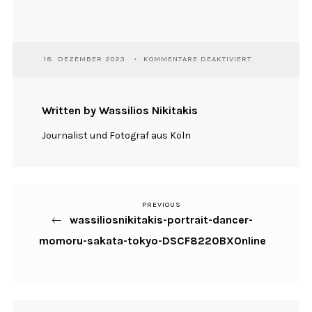
FÜR
18. DEZEMBER 2023
KOMMENTARE DEAKTIVIERT
WASSILIOSNIKI
PORTRAIT-
DANCER-
MOMORU-
Written by Wassilios Nikitakis
SAKATA-
TOKYO-
Journalist und Fotograf aus Köln
DSCF8220BXON
PREVIOUS
Previous
Beitragsnavigation
wassiliosnikitakis-portrait-dancer-
Post
momoru-sakata-tokyo-DSCF8220BXOnline