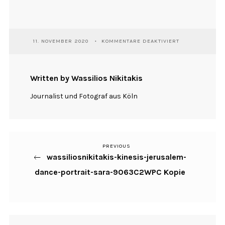
FÜR
11. NOVEMBER 2020
KOMMENTARE DEAKTIVIERT
WASSILIOSNIKI
KINESIS-
JERUSALEM-
DANCE-
Written by Wassilios Nikitakis
PORTRAIT-
SARA-
Journalist und Fotograf aus Köln
9063C2WPC
KOPIE
PREVIOUS
Previous
Beitragsnavigation
wassiliosnikitakis-kinesis-jerusalem-
Post
dance-portrait-sara-9063C2WPC Kopie