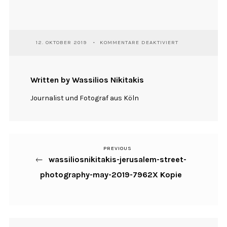
FÜR
12. OKTOBER 2019
KOMMENTARE DEAKTIVIERT
WASSILIOSNIKIT
JERUSALEM-
STREET-
PHOTOGRAPHY-
Written by Wassilios Nikitakis
MAY-
2019-
Journalist und Fotograf aus Köln
7962X
KOPIE
PREVIOUS
Previous
Beitragsnavigation
wassiliosnikitakis-jerusalem-street-
Post
photography-may-2019-7962X Kopie