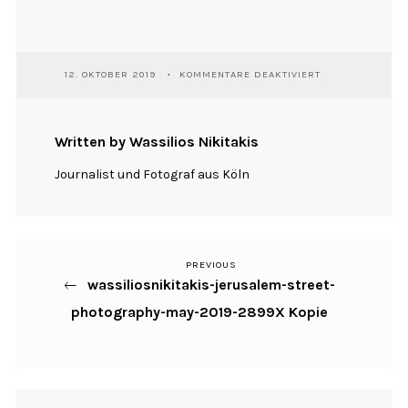
FÜR
12. OKTOBER 2019
KOMMENTARE DEAKTIVIERT
WASSILIOSNIKIT
JERUSALEM-
STREET-
PHOTOGRAPHY-
Written by Wassilios Nikitakis
MAY-
2019-
Journalist und Fotograf aus Köln
2899X
KOPIE
PREVIOUS
Previous
Beitragsnavigation
wassiliosnikitakis-jerusalem-street-
Post
photography-may-2019-2899X Kopie