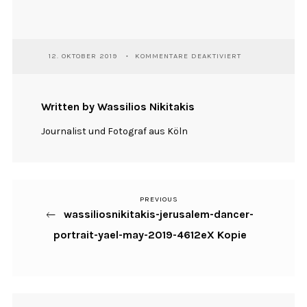
FÜR
12. OKTOBER 2019
KOMMENTARE DEAKTIVIERT
WASSILIOSNIKIT
JERUSALEM-
DANCER-
PORTRAIT-
Written by Wassilios Nikitakis
YAEL-
MAY-
Journalist und Fotograf aus Köln
2019-
4612EX
KOPIE
PREVIOUS
Previous
Beitragsnavigation
wassiliosnikitakis-jerusalem-dancer-
Post
portrait-yael-may-2019-4612eX Kopie