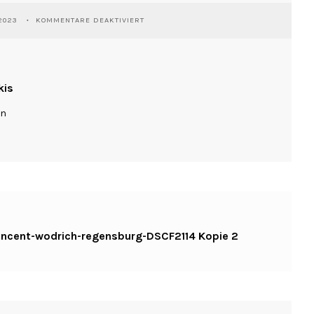
FÜR
2023
KOMMENTARE DEAKTIVIERT
WASSILIOSNIKITAKIS-
DANCE-
VINCENT-
WODRICH-
REGENSBURG-
kis
DSCF2114
KOPIE
ln
2
vincent-wodrich-regensburg-DSCF2114 Kopie 2