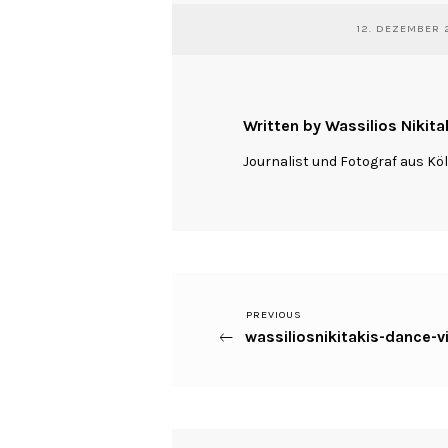
12. DEZEMBER 
Written by Wassilios Nikita
Journalist und Fotograf aus Kö
Previous
PREVIOUS
Beitragsnavigation
wassiliosnikitakis-dance-
Post