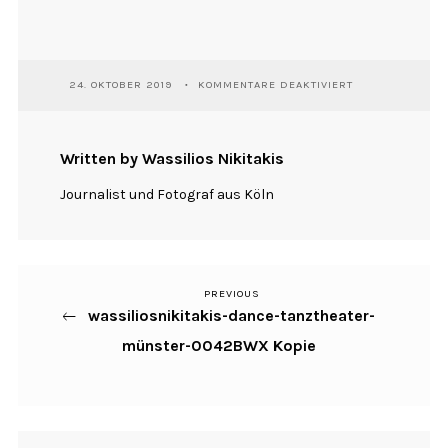
FÜR
24. OKTOBER 2019
KOMMENTARE DEAKTIVIERT
WASSILIOSNIKIT
DANCE-
TANZTHEATER-
MÜNSTER-
Written by Wassilios Nikitakis
0042BWX
KOPIE
Journalist und Fotograf aus Köln
PREVIOUS
Previous
Beitragsnavigation
wassiliosnikitakis-dance-tanztheater-
Post
münster-0042BWX Kopie