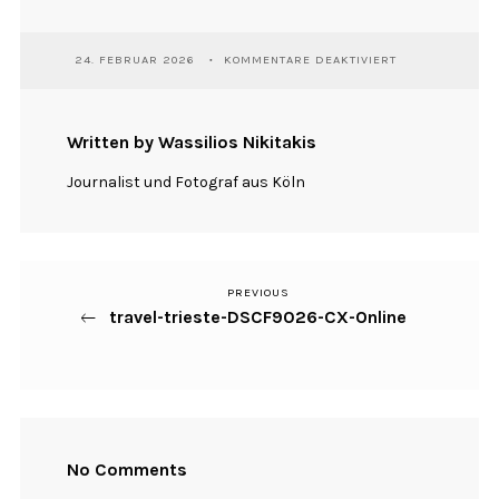
FÜR
24. FEBRUAR 2026
KOMMENTARE DEAKTIVIERT
TRAVEL-
TRIESTE-
DSCF9026-
CX-
Written by Wassilios Nikitakis
ONLINE
Journalist und Fotograf aus Köln
PREVIOUS
Previous
Beitragsnavigation
travel-trieste-DSCF9026-CX-Online
Post
No Comments