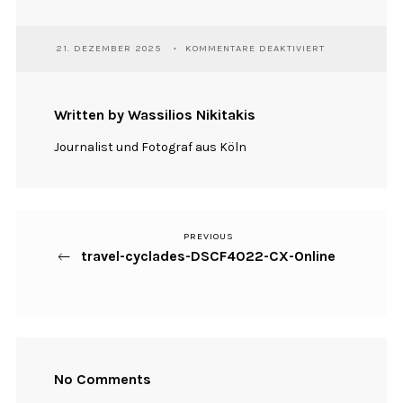
FÜR
21. DEZEMBER 2025
KOMMENTARE DEAKTIVIERT
TRAVEL-
CYCLADES-
DSCF4022-
CX-
Written by Wassilios Nikitakis
ONLINE
Journalist und Fotograf aus Köln
PREVIOUS
Previous
Beitragsnavigation
travel-cyclades-DSCF4022-CX-Online
Post
No Comments