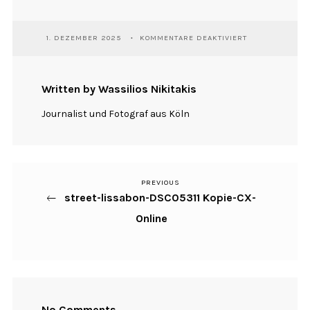
FÜR
1. DEZEMBER 2025
KOMMENTARE DEAKTIVIERT
STREET-
LISSABON-
DSC05311
KOPIE-
Written by Wassilios Nikitakis
CX-
ONLINE
Journalist und Fotograf aus Köln
PREVIOUS
Previous
Beitragsnavigation
street-lissabon-DSC05311 Kopie-CX-
Post
Online
No Comments