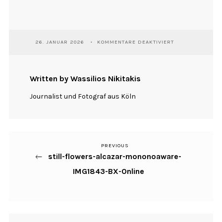
FÜR
26. JANUAR 2026
KOMMENTARE DEAKTIVIERT
STILL-
FLOWERS-
ALCAZAR-
MONONOAWARE-
Written by Wassilios Nikitakis
IMG1843-
BX-
Journalist und Fotograf aus Köln
ONLINE
PREVIOUS
Previous
Beitragsnavigation
still-flowers-alcazar-mononoaware-
Post
IMG1843-BX-Online