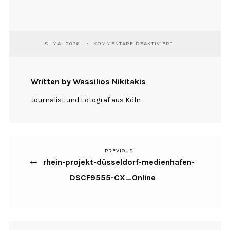
FÜR
8. MAI 2026
KOMMENTARE DEAKTIVIERT
RHEIN-
PROJEKT-
DÜSSELDORF-
MEDIENHAFEN-
Written by Wassilios Nikitakis
DSCF9555-
CX_ONLINE
Journalist und Fotograf aus Köln
PREVIOUS
Previous
Beitragsnavigation
rhein-projekt-düsseldorf-medienhafen-
Post
DSCF9555-CX_Online