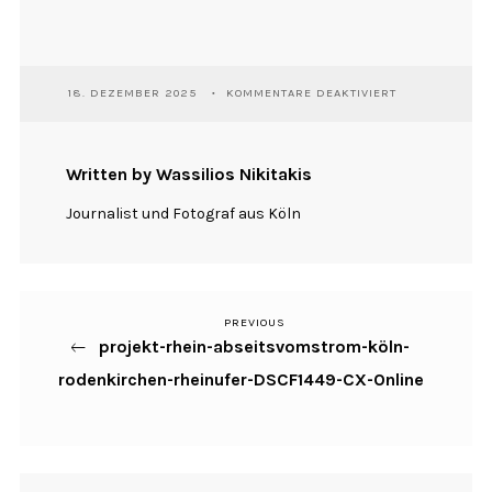
FÜR
18. DEZEMBER 2025
KOMMENTARE DEAKTIVIERT
PROJEKT-
RHEIN-
ABSEITSVOMST
KÖLN-
Written by Wassilios Nikitakis
RODENKIRCHEN
RHEINUFER-
Journalist und Fotograf aus Köln
DSCF1449-
CX-
ONLINE
PREVIOUS
Previous
Beitragsnavigation
projekt-rhein-abseitsvomstrom-köln-
Post
rodenkirchen-rheinufer-DSCF1449-CX-Online