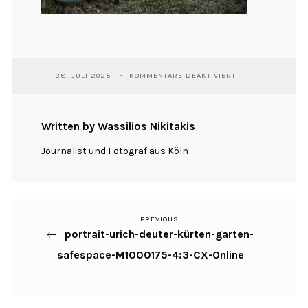
FÜR
28. JULI 2025
KOMMENTARE DEAKTIVIERT
PORTRAIT-
URICH-
DEUTER-
KÜRTEN-
Written by Wassilios Nikitakis
GARTEN-
SAFESPACE-
Journalist und Fotograf aus Köln
M1000175-
4:3-
CX-
ONLINE
PREVIOUS
Previous
Beitragsnavigation
portrait-urich-deuter-kürten-garten-
Post
safespace-M1000175-4:3-CX-Online