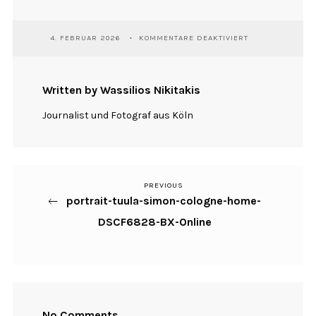
FÜR
4. FEBRUAR 2026
KOMMENTARE DEAKTIVIERT
PORTRAIT-
TUULA-
SIMON-
COLOGNE-
Written by Wassilios Nikitakis
HOME-
DSCF6828-
Journalist und Fotograf aus Köln
BX-
ONLINE
PREVIOUS
Previous
Beitragsnavigation
portrait-tuula-simon-cologne-home-
Post
DSCF6828-BX-Online
No Comments