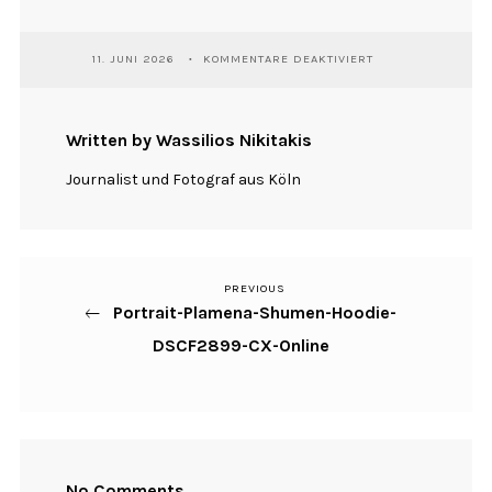
FÜR
11. JUNI 2026
KOMMENTARE DEAKTIVIERT
PORTRAIT-
PLAMENA-
SHUMEN-
HOODIE-
Written by Wassilios Nikitakis
DSCF2899-
CX-
Journalist und Fotograf aus Köln
ONLINE
PREVIOUS
Previous
Beitragsnavigation
Portrait-Plamena-Shumen-Hoodie-
Post
DSCF2899-CX-Online
No Comments