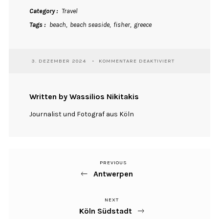
Category
Travel
Tags
beach
beach seaside
fisher
greece
FÜR
3. DEZEMBER 2024
KOMMENTARE DEAKTIVIERT
NEA
MICHANIONA
Written by Wassilios Nikitakis
Journalist und Fotograf aus Köln
PREVIOUS
Previous
Beitragsnavigation
Antwerpen
Post
NEXT
Next
Köln Südstadt
Post