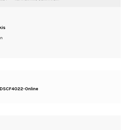
MAGNUM-
MILOS-
SARAKINIKO-
DSCF4022-
ONLINE
kis
ln
-DSCF4022-Online