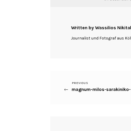
Written by Wassilios Nikita
Journalist und Fotograf aus Kö
Previous
PREVIOUS
Beitragsnavigation
magnum-milos-sarakiniko
Post