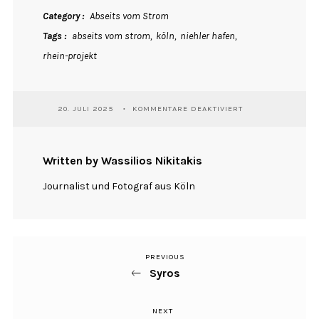
Category
Abseits vom Strom
Tags
abseits vom strom
köln
niehler hafen
rhein-projekt
FÜR
20. JULI 2025
KOMMENTARE DEAKTIVIERT
KÖLN
NIEHLER
HAFEN
Written by Wassilios Nikitakis
Journalist und Fotograf aus Köln
PREVIOUS
Previous
Beitragsnavigation
Syros
Post
NEXT
Next