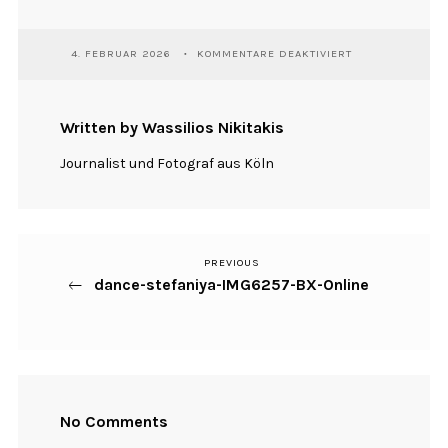
FÜR
4. FEBRUAR 2026
KOMMENTARE DEAKTIVIERT
DANCE-
STEFANIYA-
IMG6257-
BX-
Written by Wassilios Nikitakis
ONLINE
Journalist und Fotograf aus Köln
PREVIOUS
Previous
Beitragsnavigation
dance-stefaniya-IMG6257-BX-Online
Post
No Comments