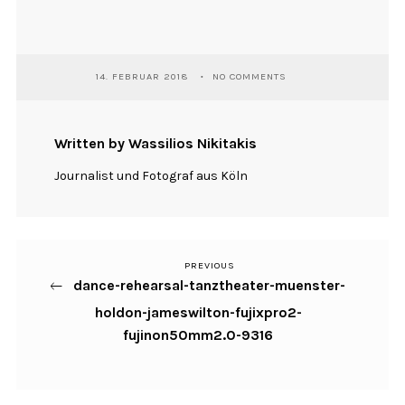
14. FEBRUAR 2018
NO COMMENTS
Written by Wassilios Nikitakis
Journalist und Fotograf aus Köln
PREVIOUS
Previous
Beitragsnavigation
dance-rehearsal-tanztheater-muenster-
Post
holdon-jameswilton-fujixpro2-
fujinon50mm2.0-9316