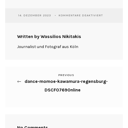
FÜR
14. DEZEMBER 2023
KOMMENTARE DEAKTIVIERT
DANCE-
MOMOE-
KAWAMURA-
REGENSBURG-
Written by Wassilios Nikitakis
DSCF0769ONLI
Journalist und Fotograf aus Köln
PREVIOUS
Previous
Beitragsnavigation
dance-momoe-kawamura-regensburg-
Post
DSCF0769Online
No Comments