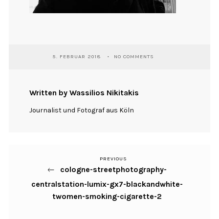
5. FEBRUAR 2018
NO COMMENTS
Written by Wassilios Nikitakis
Journalist und Fotograf aus Köln
PREVIOUS
Previous
Beitragsnavigation
cologne-streetphotography-
Post
centralstation-lumix-gx7-blackandwhite-
twomen-smoking-cigarette-2