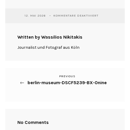
FÜR
12. MAI 2026
KOMMENTARE DEAKTIVIERT
BERLIN-
MUSEUM-
DSCF5239-
BX-
Written by Wassilios Nikitakis
ONINE
Journalist und Fotograf aus Köln
PREVIOUS
Previous
Beitragsnavigation
berlin-museum-DSCF5239-BX-Onine
Post
No Comments