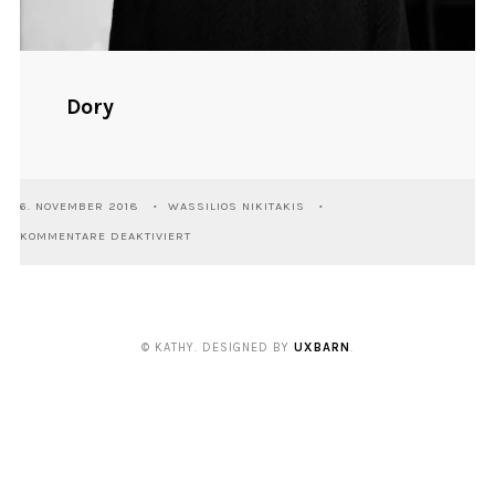
Dory
6. NOVEMBER 2018
WASSILIOS NIKITAKIS
FÜR
KOMMENTARE DEAKTIVIERT
DORY
© KATHY. DESIGNED BY
UXBARN
.